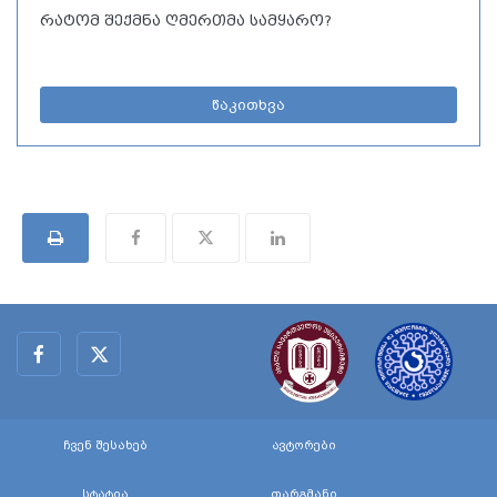
რატომ შექმნა ღმერთმა სამყარო?
წაკითხვა
ჩვენ შესახებ
ავტორები
სტატია
თარგმანი