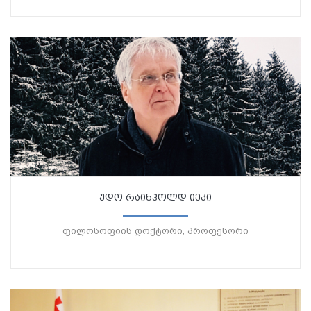
უდო რაინჰოლდ იეკი
ფილოსოფიის დოქტორი, პროფესორი