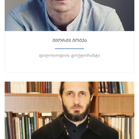
გიორგი გოგუა
ფილოსოფიის დოქტორანტი