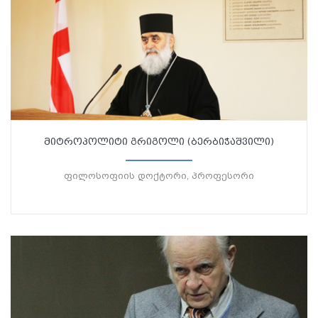
მიტროპოლიტი გრიგოლი (ბერბიჭაშვილი)
ფილოსოფიის დოქტორი, პროფესორი