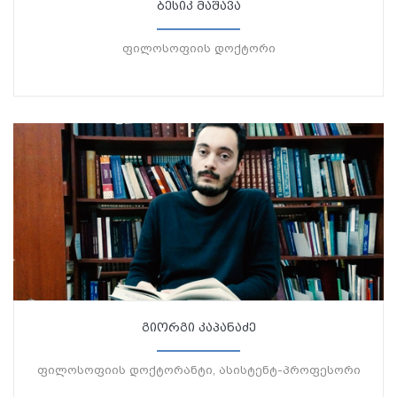
ბესიკ მაშავა
ფილოსოფიის დოქტორი
გიორგი კაპანაძე
ფილოსოფიის დოქტორანტი, ასისტენტ-პროფესორი