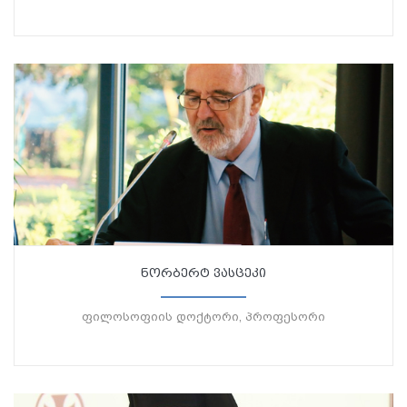
ნორბერტ ვასცეკი
ფილოსოფიის დოქტორი, პროფესორი