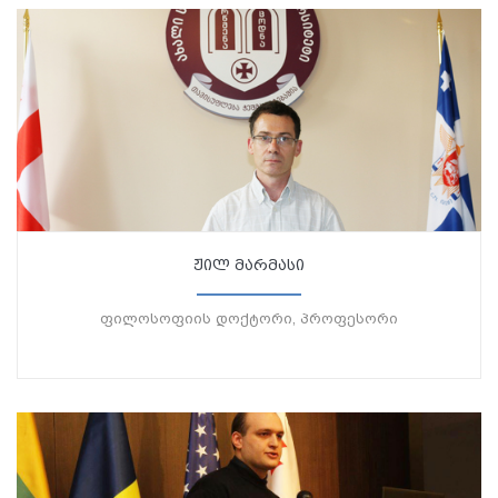
ჟილ მარმასი
ფილოსოფიის დოქტორი, პროფესორი