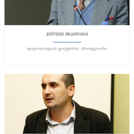
ჰელმუტ შნაიდერი
ფილოსოფიის დოქტორი, პროფესორი