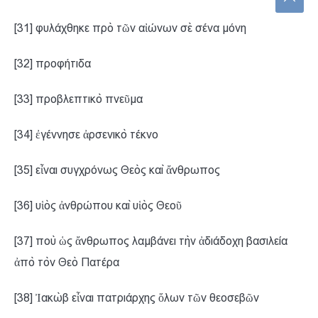
[31] φυλάχθηκε πρὸ τῶν αἰώνων σὲ σένα μόνη
[32] προφήτιδα
[33] προβλεπτικὸ πνεῦμα
[34] ἐγέννησε ἀρσενικὸ τέκνο
[35] εἶναι συγχρόνως Θεὸς καὶ ἄνθρωπος
[36] υἱὸς ἀνθρώπου καὶ υἱὸς Θεοῦ
[37] ποὺ ὡς ἄνθρωπος λαμβάνει τὴν ἀδιάδοχη βασιλεία
ἀπὸ τὸν Θεὸ Πατέρα
[38] Ἰακὼβ εἶναι πατριάρχης ὅλων τῶν θεοσεβῶν