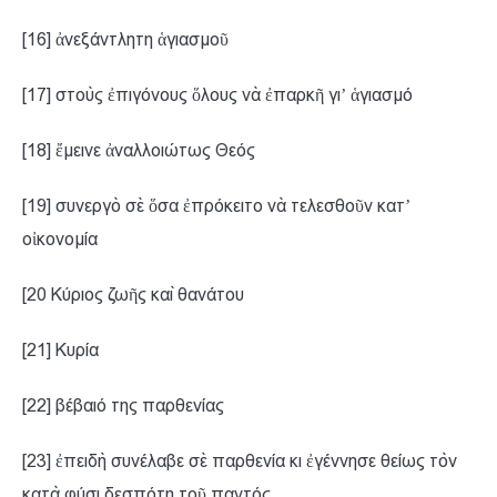
[16] ἀνεξάντλητη ἁγιασμοῦ
[17] στοὺς ἐπιγόνους ὅλους νὰ ἐπαρκῆ γιʼ ἁγιασμό
[18] ἔμεινε ἀναλλοιώτως Θεός
[19] συνεργὸ σὲ ὅσα ἐπρόκειτο νὰ τελεσθοῦν κατʼ
οἰκονομία
[20 Κύριος ζωῆς καὶ θανάτου
[21] Κυρία
[22] βέβαιό της παρθενίας
[23] ἐπειδὴ συνέλαβε σὲ παρθενία κι ἐγέννησε θείως τὸν
κατὰ φύσι δεσπότη τοῦ παντός