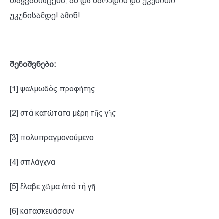
თაყვანისცემა, აწ და მარადის და უკუნითი
უკუნისამდე! ამინ!
შენიშვნები:
[1] ψαλμωδὸς προφήτης
[2] στὰ κατώτατα μέρη τῆς γῆς
[3] πολυπραγμονούμενο
[4] σπλάγχνα
[5] ἔλαβε χῶμα ἀπὸ τὴ γῆ
[6] κατασκευάσουν