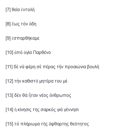
[7] θεία ἐντολὴ
[8] ἕως τὸν ἅδη
[9] ἐσπαρθήκαμε
[10] ἀπὸ ἁγία Παρθένο
[11] δὲ νὰ φέρη σὲ πέρας τὴν προαιώνια βουλὴ
[12] τὴν καθιστᾶ μητέρα του μὲ
[13] δὲν θὰ ἦταν νέος ἄνθρωπος
[14] ἡ κίνησις τῆς σαρκὸς γιὰ γέννησι
[15] τὸ πλήρωμα τῆς ἄφθαρτης θεότητος