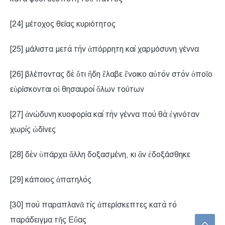
[24] μέτοχος θείας κυριότητος
[25] μάλιστα μετὰ τὴν ἀπόρρητη καὶ χαρμόσυνη γέννα
[26] βλέποντας δὲ ὅτι ἤδη ἔλαβε ἔνοικο αὐτὸν στὸν ὁποῖο
εὑρίσκονται οἱ θησαυροὶ ὅλων τούτων
[27] ἀνώδυνη κυοφορία καὶ τὴν γέννα ποὺ θὰ ἐγινόταν
χωρὶς ὠδίνες
[28] δὲν ὑπάρχει ἄλλη δοξασμένη, κι ἂν ἐδοξάσθηκε
[29] κάποιος ἀπατηλὸς
[30] ποὺ παραπλανᾶ τὶς ἀπερίσκεπτες κατὰ τὸ
παράδειγμα τῆς Εὔας