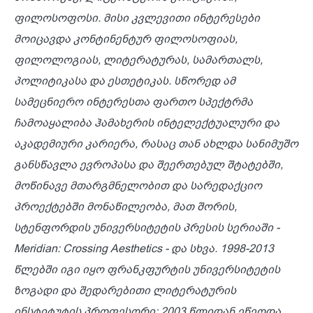
ფილოსოფოსი
.
მისი
კვლევითი
ინტერესები
მოიცავდა
კონტინენტურ
ფილოსოფიას
,
ფილოლოგიას
,
ლიტერატურას
,
სამართალს
,
პოლიტიკასა
და
ესთეტიკას
.
სწორედ
ამ
სამეცნიერო ინტერესთა ფართო სპექტრ
მა
ჩამოაყალიბა
ჰამახერის
ინტელექტუალური
და
აკადემიური
კარიერა
,
რასაც
თან ახლდა
სანიმუშო
გან
სწავლა
ევროპასა
და
შეერთებულ
შტატებში
,
მოწინავე
მთარგმნელობით
და
სარედაქციო
პროექტებში
მონაწილეობა
,
მათ
შორის,
სტენფორდის
უნივერსიტეტის
პრესის
სერიაში -
Meridian: Crossing Aesthetics -
და
სხვა
. 1998-2013
წლებში
იგი
იყო
ფრანკფურტის
უნივერსიტეტის
ზოგადი
და
შედარებითი
ლიტერატურის
ინსტიტუტის
პროფესორი
; 2003
წლიდან
ეწეოდა