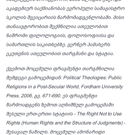
აკადემიურ
საქმიანობას
ევროპული
სამაგისტრო
სკოლის
შვეიცარიის
წარმომადგენლობაში
.
მისი
თანაავტორობით
შექმნილია
ათეულობით
ნაშრომი
ფილოლოგიის
,
ფოლოსოფიისა
და
სამართლის
საკითხებზე
.
ვერნერ
ჰამახერს
ეკუთვნის
ათეულობით
თარგმანი
და
სტატია
.
ქვემოთ მოცემული ფრაგმენტი
თარგმნილია
შემდეგი
გამოცემიდან
: Politi
cal Theologies: Public
Religions in a Post-Secular World, Fordham University
Press, 2006,
გვ
. 671-690. ეს
ფრაგმენტი
წარმოადგენს
ზემოთ
აღნიშნულ
გამოცემაში
შესული
ერთ
-
ერთი
სტატიის
- The Right Not to Use
Rights (Human Rights and the Structure of Judgments) -
შესავალ
ნაწილს
.
მოცემული
ამონარიდი